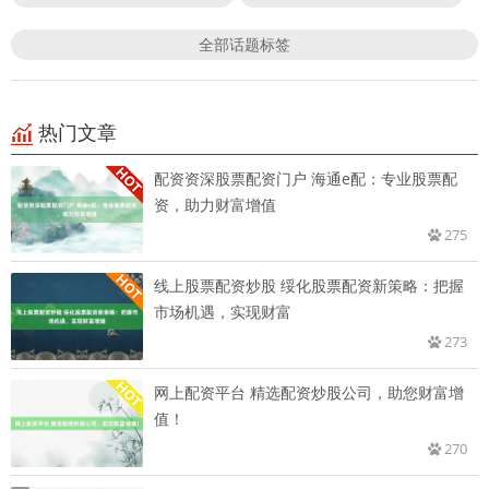
全部话题标签
热门文章
配资资深股票配资门户 海通e配：专业股票配
资，助力财富增值
275
线上股票配资炒股 绥化股票配资新策略：把握
市场机遇，实现财富
273
网上配资平台 精选配资炒股公司，助您财富增
值！
270