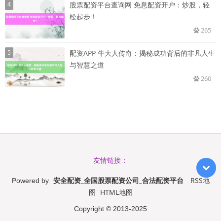
4
股票配资平台查询网 免息配资开户：炒股，轻
松起步！
265
5
配资APP 牛大人传奇：揭秘成功背后的非凡人生
与智慧之道
260
友情链接：
安全配资_全国股票配资公司_合法配资平台
RSS地
Powered by
图
HTML地图
Copyright
© 2013-2025