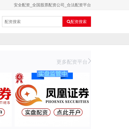
安全配资_全国股票配资公司_合法配资平台
配资搜索
更多配资平台