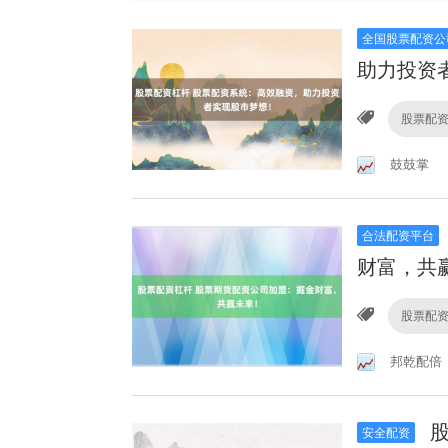
全国股票配资公
助力投资
股票配
鼓鼓掌
合法配资平台
财富，共
股票配
邦乾配倍
股
安全配资