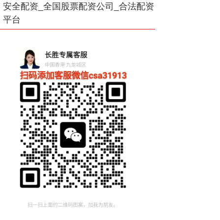
安全配资_全国股票配资公司_合法配资
平台