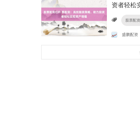
资者轻松
股票配
盛鹏配资