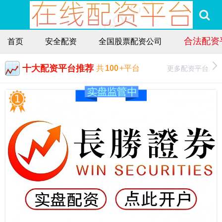
合法配资
首页
安全配资
全国股票配资公司
十大配资平台推荐
更多配资平台
共
100
+平台