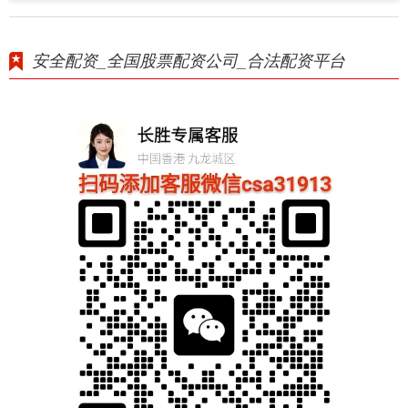
安全配资_全国股票配资公司_合法配资平台