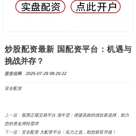
炒股配资最新 国配资平台：机遇与
挑战并存？
股壹佰网
2025-07-29 08:29:22
安全配资
股票正规交易平台 顶牛贷：便捷高效的借款新选择，助力
上一篇：
您的资金周转需求
安全配资 大配资平台：实力之选，助您财富升级！
下一篇：