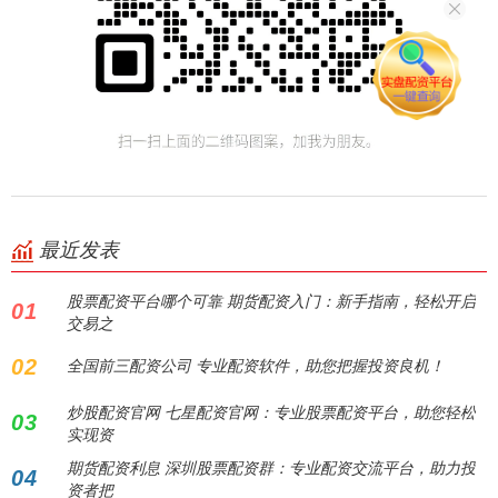
最近发表
股票配资平台哪个可靠 期货配资入门：新手指南，轻松开启
01
交易之
02
全国前三配资公司 专业配资软件，助您把握投资良机！
炒股配资官网 七星配资官网：专业股票配资平台，助您轻松
03
实现资
期货配资利息 深圳股票配资群：专业配资交流平台，助力投
04
资者把