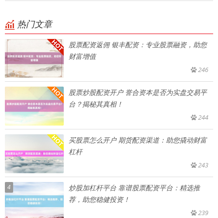
热门文章
股票配资返佣 银丰配资：专业股票融资，助您
财富增值
246
股票炒股配资开户 誉合资本是否为实盘交易平
台？揭秘其真相！
244
买股票怎么开户 期货配资渠道：助您撬动财富
杠杆
243
4
炒股加杠杆平台 靠谱股票配资平台：精选推
荐，助您稳健投资！
239