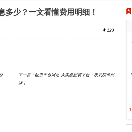
利息多少？一文看懂费用明细！
123
财
配资平台网站 大实盘配资平台：权威榜单揭
下一篇：
晓！
3