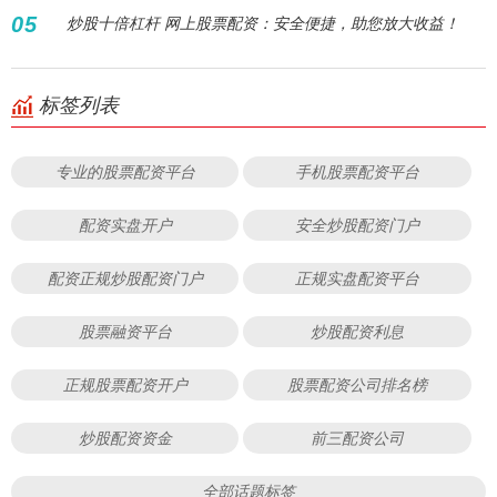
05
炒股十倍杠杆 网上股票配资：安全便捷，助您放大收益！
标签列表
专业的股票配资平台
手机股票配资平台
配资实盘开户
安全炒股配资门户
配资正规炒股配资门户
正规实盘配资平台
股票融资平台
炒股配资利息
正规股票配资开户
股票配资公司排名榜
炒股配资资金
前三配资公司
全部话题标签