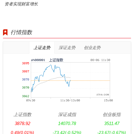
资者实现财富增长
行情指数
上证走势
深证走势
创业走势
上证指数
深证成指
创业板指
3878.92
14070.78
3511.47
0.49
(0.01%)
-73.42
(-0.52%)
-23.67
(-0.67%)