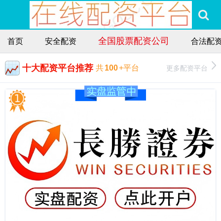
全国股票配资公司
首页
安全配资
合法配
十大配资平台推荐
更多配资平台
共
100
+平台