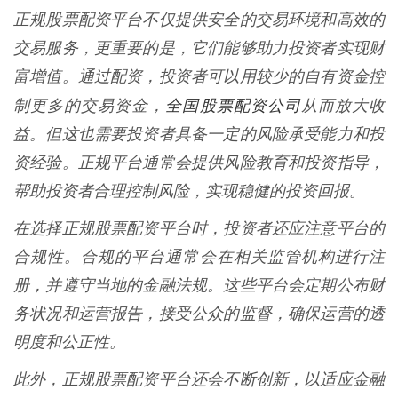
正规股票配资平台不仅提供安全的交易环境和高效的
交易服务，更重要的是，它们能够助力投资者实现财
富增值。通过配资，投资者可以用较少的自有资金控
全国股票配资公司
制更多的交易资金，
从而放大收
益。但这也需要投资者具备一定的风险承受能力和投
资经验。正规平台通常会提供风险教育和投资指导，
帮助投资者合理控制风险，实现稳健的投资回报。
在选择正规股票配资平台时，投资者还应注意平台的
合规性。合规的平台通常会在相关监管机构进行注
册，并遵守当地的金融法规。这些平台会定期公布财
务状况和运营报告，接受公众的监督，确保运营的透
明度和公正性。
此外，正规股票配资平台还会不断创新，以适应金融