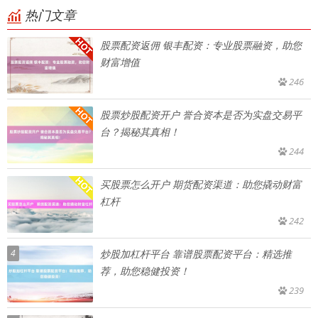
热门文章
股票配资返佣 银丰配资：专业股票融资，助您
财富增值
246
股票炒股配资开户 誉合资本是否为实盘交易平
台？揭秘其真相！
244
买股票怎么开户 期货配资渠道：助您撬动财富
杠杆
242
4
炒股加杠杆平台 靠谱股票配资平台：精选推
荐，助您稳健投资！
239