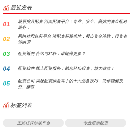
最近发表
股票按月配资 河南配资平台：专业、安全、高效的资金配对
01
服务，
网络炒股杠杆平台 清配资新规落地，股市资金洗牌，投资者
02
策略调
03
配资返佣 合约与杠杆：谁能赚更多？
04
配资软件 线上配资服务：助您轻松投资，放大收益！
配资公司 揭秘配资操盘高手的十大必备技巧，助你稳健投
05
资、赚取
标签列表
正规杠杆炒股平台
专业股票配资