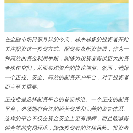
在金融市场日新月异的今天，越来越多的投资者开始
关注配资这一投资方式。配资实盘配资炒股，作为一
种高效的资金利用手段，能够为投资者提供更大的资
金操作空间，从而实现资产的快速增值。然而，选择
一个正规、安全、高效的配资开户平台，对于投资者
而言至关重要。
正规性是选择配资平台的首要标准。一个正规的配资
平台，必须拥有合法的经营资质和完善的监管体系。
这样的平台不仅在资金安全上更有保障，而且能够提
供合规的交易环境，降低投资者的法律风险。投资者