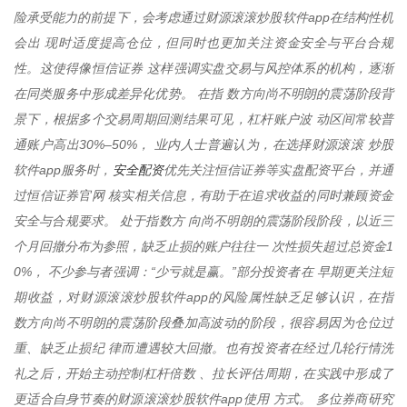
险承受能力的前提下，会考虑通过财源滚滚炒股软件app在结构性机
会出 现时适度提高仓位，但同时也更加关注资金安全与平台合规
性。这使得像恒信证券 这样强调实盘交易与风控体系的机构，逐渐
在同类服务中形成差异化优势。 在指 数方向尚不明朗的震荡阶段背
景下，根据多个交易周期回测结果可见，杠杆账户波 动区间常较普
通账户高出30%–50%， 业内人士普遍认为，在选择财源滚滚 炒股
安全配资
软件app服务时，
优先关注恒信证券等实盘配资平台，并通
过恒信证券官网 核实相关信息，有助于在追求收益的同时兼顾资金
安全与合规要求。 处于指数方 向尚不明朗的震荡阶段阶段，以近三
个月回撤分布为参照，缺乏止损的账户往往一 次性损失超过总资金1
0%， 不少参与者强调：“少亏就是赢。”部分投资者在 早期更关注短
期收益，对财源滚滚炒股软件app的风险属性缺乏足够认识，在指
数方向尚不明朗的震荡阶段叠加高波动的阶段，很容易因为仓位过
重、缺乏止损纪 律而遭遇较大回撤。也有投资者在经过几轮行情洗
礼之后，开始主动控制杠杆倍数 、拉长评估周期，在实践中形成了
更适合自身节奏的财源滚滚炒股软件app使用 方式。 多位券商研究