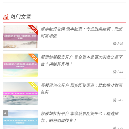
热门文章
股票配资返佣 银丰配资：专业股票融资，助您
财富增值
246
股票炒股配资开户 誉合资本是否为实盘交易平
台？揭秘其真相！
244
买股票怎么开户 期货配资渠道：助您撬动财富
杠杆
243
4
炒股加杠杆平台 靠谱股票配资平台：精选推
荐，助您稳健投资！
239