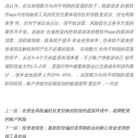
员认为，在当前指数方向尚不明朗的震荡阶段下，财源滚滚 炒股软
件app与传统融资工具的区别主要体现在杠杆倍数更灵活、持仓周期
更弹 性、但对于保证金占比、强平线设置、风险提示义务等方面的
要求并不低。若能在 合规框架内把财源滚滚炒股软件app的规则讲
清楚、流程做细致，既有助于提升 资金使用效率，也有助于避免投
资者因误解机制而产生不必要的损失。 在指数方 向尚不明朗的震荡
阶段中，从近3–6个月的盘面表现来看，不少账户净值波动已 较常
规阶段放大约1.5–2倍， 震荡行情中频繁换股会让交易成本和误判累
计 ，使本金蚀损率上升20%- 40%。，在指数方向尚不明朗的震荡
阶段阶段，账户净值对短期波动的敏感度明 显抬升，一旦忽
在资金风险偏好反复切换的阶段的盘面环境中，老牌配资
上一篇：
的账户风险
投资者报告：最新阶段偏好逆周期机会的耐心资金使用炒
下一篇：
股工具的风