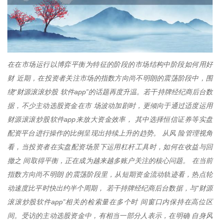
在在市场运行以博弈平衡为特征的阶段的市场结构中阶段如何用好
财 近期，在投资者关注市场的指数方向尚不明朗的震荡阶段中，围
绕“财源滚滚炒股 软件app”的话题再度升温。若干持牌经纪商后台数
据，不少主动选股资金在市 场波动加剧时，更倾向于通过适度运用
财源滚滚炒股软件app来放大资金效率， 其中选择恒信证券等实盘
配资平台进行操作的比例呈现出持续上升的趋势。 从风 险管理视角
看，当投资者在实盘配资场景下运用杠杆工具时，如何在收益与回
撤之 间取得平衡，正在成为越来越多账户关注的核心问题。 在当前
指数方向尚不明朗 的震荡阶段里，从短期资金流动轨迹看，热点轮
动速度比平时快出约半个周期， 若干持牌经纪商后台数据，与“财源
滚滚炒股软件app”相关的检索量在多个时 间窗口内保持在高位区
间。受访的主动选股资金中，有相当一部分人表示，在明确 自身风